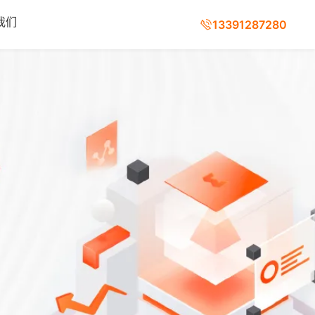
我们
13391287280