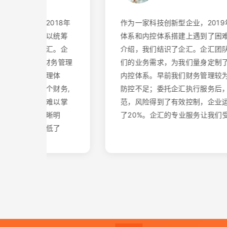
司，2018年
作为一家科技创新型企业，2019年我们
总店难以统筹
体系和内控体系搭建上遇到了困难。通过
到了企汇。企
介绍，我们结识了企汇。企汇团队深入了
一统式财务管理
们的业务需求，为我们量身定制了财务体
财务管理体
内控体系。早前我们财务管理较为混乱，
了好多个财务,
防控不足；委托企汇执行服务后，财务管
，总店难以掌
范，风险得到了有效控制，企业运营效率
数据清晰明
了20%。企汇的专业服务让我们受益匪浅
成本降低了