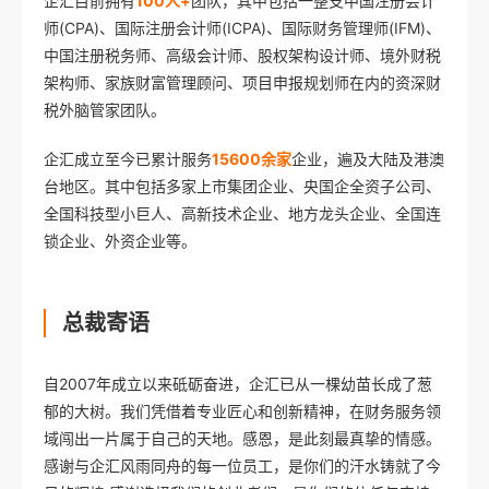
企汇目前拥有
100人+
团队，其中包括一整支中国注册会计
师(CPA)、国际注册会计师(ICPA)、国际财务管理师(IFM)、
中国注册税务师、高级会计师、股权架构设计师、境外财税
架构师、家族财富管理顾问、项目申报规划师在内的资深财
税外脑管家团队。
企汇成立至今已累计服务
15600余家
企业，遍及大陆及港澳
台地区。其中包括多家上市集团企业、央国企全资子公司、
全国科技型小巨人、高新技术企业、地方龙头企业、全国连
锁企业、外资企业等。
总裁寄语
自2007年成立以来砥砺奋进，企汇已从一棵幼苗长成了葱
郁的大树。我们凭借着专业匠心和创新精神，在财务服务领
域闯出一片属于自己的天地。感恩，是此刻最真挚的情感。
感谢与企汇风雨同舟的每一位员工，是你们的汗水铸就了今